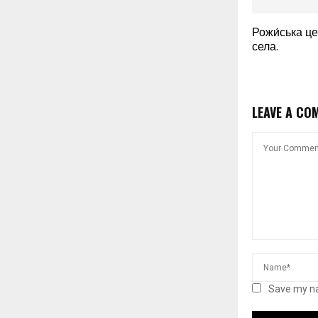
Рожи́ська це
села.
LEAVE A CO
Save my na