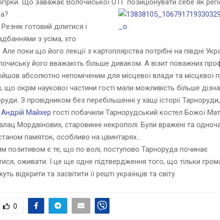
огірки. Що заважає Волочиської ОТГ позиціонувати себе як регі
ва?
Резнік готовий ділитися і
адбаннями з усіма, хто
 Але поки що його лекції з картоплярства потрібні на півдні Укра
лочиську його вважають більше диваком. А візит поважних про
ойшов абсолютно непоміченим для місцевої влади та місцевої п
, що окрім наукової частини гості мали можливість більше дізн
руди. З провідником без перебільшенні у хащі історії Тарноруди,
м
Андрій Майхер
гості побачили Тарнорудський костел Божої Мат
палац Мордвінових, старовинні некрополі. Були вражені та одноч
станом памяток, особливо на цвинтарях…
м позитивом є те, що по волі, поступово Тарноруда починає
ися, оживати. І це ще одне підтвердження того, що тільки гром
жуть відкрити та засвітити її решті українців та світу.
0