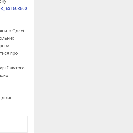
ону
їни, в Одесі.
фільних
реси.
атися про
ері Свіятого
асно
адські