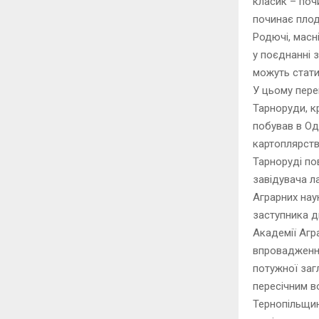
класик – поч
починає плод
Родючі,
масн
у поєднанні
можуть стати
У цьому пер
Тарноруди, к
побував в Од
картоплярств
Тарноруді по
завідувача л
Аграрних нау
заступника д
Академії Агр
впровадження
потужної заг
пересічним в
Тернопільщин