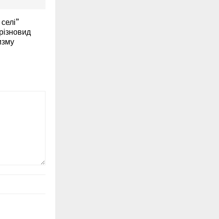
 селі”
різновид
изму