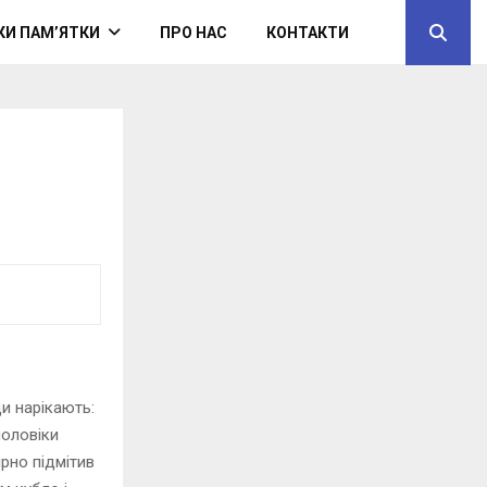
КИ ПАМ’ЯТКИ
ПРО НАС
КОНТАКТИ
и нарікають:
чоловіки
рно підмітив