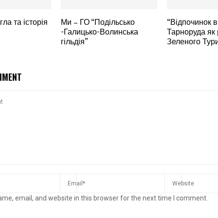
гла та історія
Ми – ГО “Подільсько
“Відпочинок в
-Галицько-Волинська
Тарноруда як 
гільдія”
Зеленого Тур
MMENT
me, email, and website in this browser for the next time I comment.