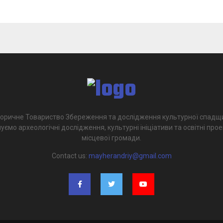
торичне Товариство Збереження та дослідження культурної спадщ
уємо археологічні дослідження, культурні ініціативи та освітні про
місцевої громади.
Contact us:
mayherandriy@gmail.com