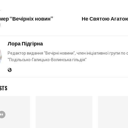
T
мер “Вечірніх новин”
Не Святою Агато
!
Лора Підгірна
Редактор видання "Вечірні новини", член ініціативної групи по
"Подільсько-Галицько-Волинська гільдія"
STS