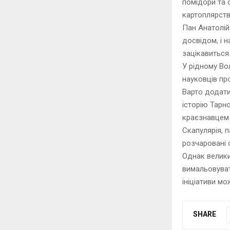
помідори та 
картоплярст
Пан Анатолій 
досвідом, і н
зацікавиться.
У рідному Во
науковців пр
Варто додати
історію Тарно
краєзнавце
Скапулярія, 
розчаровані 
Однак велики
вимальовуват
ініціативи мо
SHARE