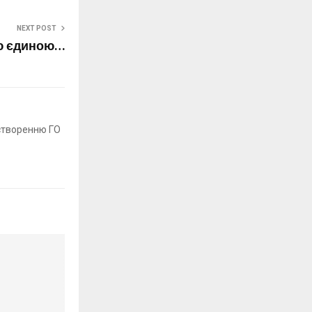
NEXT POST
ю єдиною…
 створенню ГО