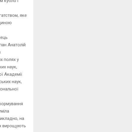
м кубло і
гатством, яке
дщиною
нець
пан Анатолій
и
х полях у
их наук,
ої Академії
ських наук,
іональної
 формування
уміла
рикладно, на
их вирощують