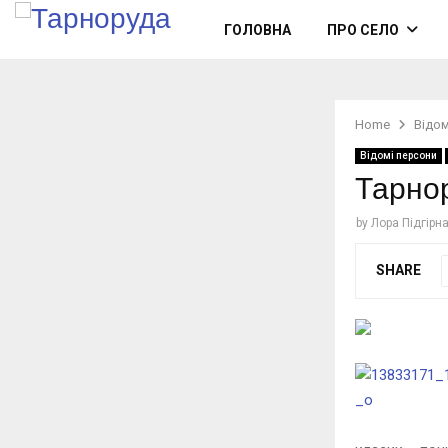
ГОЛОВНА
ПРО СЕЛО
Home
Відом
Відомі персони
Тарно
by
Лора Підгірн
SHARE