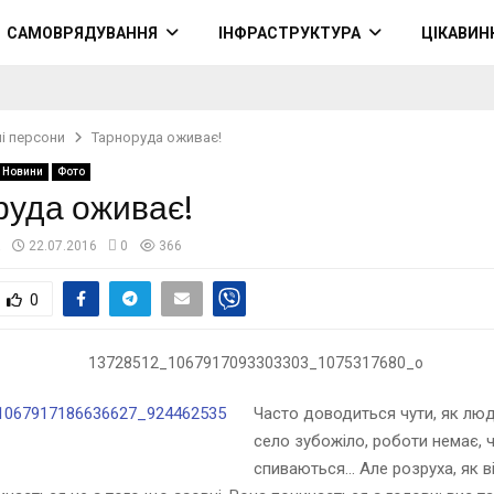
САМОВРЯДУВАННЯ
ІНФРАСТРУКТУРА
ЦІКАВИН
і персони
Тарноруда оживає!
Новини
Фото
руда оживає!
а
22.07.2016
0
366
0
Часто доводиться чути, як люд
село зубожіло, роботи немає, 
спиваються… Але розруха, як ві