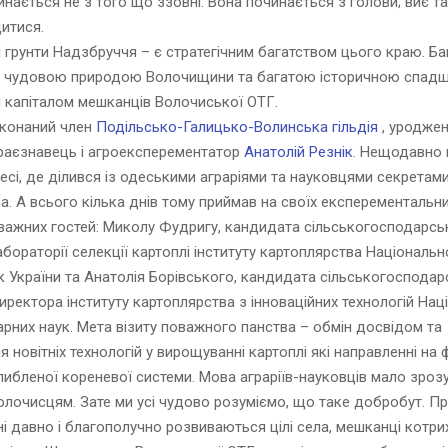
инається не з того що ззовні. Вона починається з голови; виє та
итися.
і грунти Надзбруччя – є стратегічним багатством цього краю. Ба
 з чудовою природою Волочищини та багатою історичною спа
 капіталом мешканців Волочиської ОТГ.
еконаний член
Подільсько-Галицько-Волинська гільдія
, уродже
раєзнавець і агроексперементатор
Анатолій Резнік
. Нещодавно 
есі, де ділився із одеськими аграріями та науковцями секретам
а. А всього кілька днів тому приймав на своїх експерементальни
важних гостей: Миколу Фудригу, кандидата сільськогосподарськ
абораторії селекції картоплі інституту картоплярства Національн
к України та Анатолія Борівського, кандидата сільськогосподар
иректора інституту картоплярства з інноваційних технологій Нац
арних наук. Мета візиту поважного панства – обмін досвідом та
 новітніх технологій у вирощуванні картоплі які направленні на
либленої кореневої системи. Мова аграріїв-науковців мало зроз
олочисцям. Зате ми усі чудово розуміємо, що таке добробут. П
і давно і благополучно розвиваються цілі села, мешканці котр