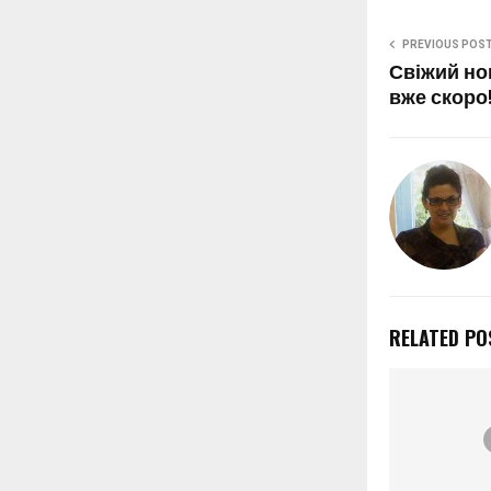
PREVIOUS POS
Свіжий но
вже скоро
RELATED PO