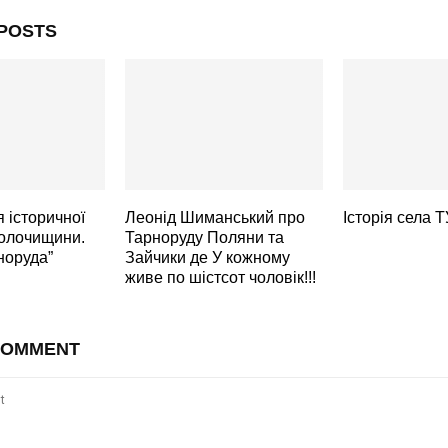
POSTS
 історичної
Леонід Шиманський про
Історія села 
олочищини.
Тарноруду Поляни та
норуда”
Зайчики де У кожному
живе по шістсот чоловік!!!
COMMENT