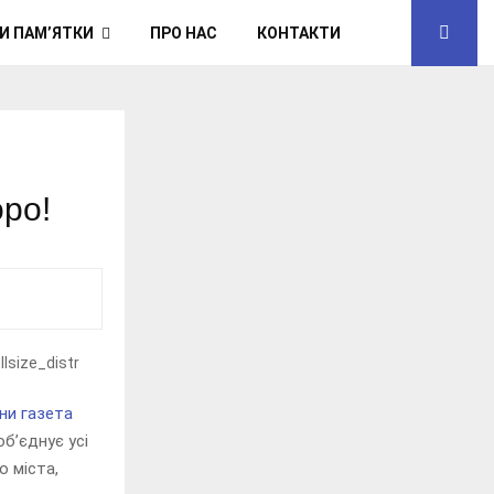
И ПАМ’ЯТКИ
ПРО НАС
КОНТАКТИ
оро!
ини газета
об’єднує усі
о міста,