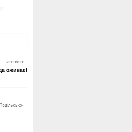
 і
NEXT POST
да оживає!
"Подільсько-