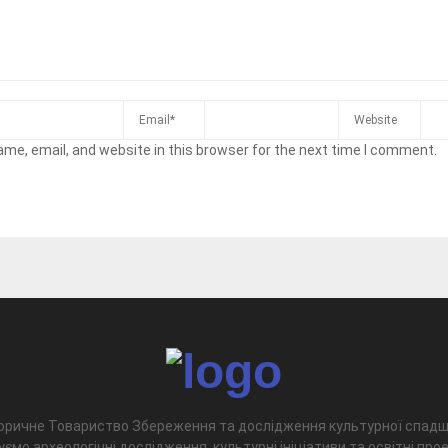
me, email, and website in this browser for the next time I comment.
оричне Товариство Збереження та дослідження культурної спад
уємо археологічні дослідження, культурні ініціативи та освітні про