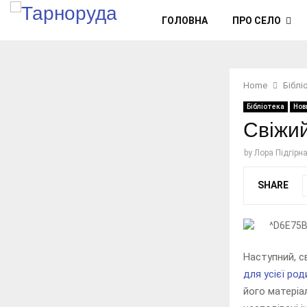
ГОЛОВНА
ПРО СЕЛО
Home
Біблі
Бібліотека
Нов
Свіжий
by
Лора Підгірн
SHARE
Наступний, с
для усієї род
його матеріал