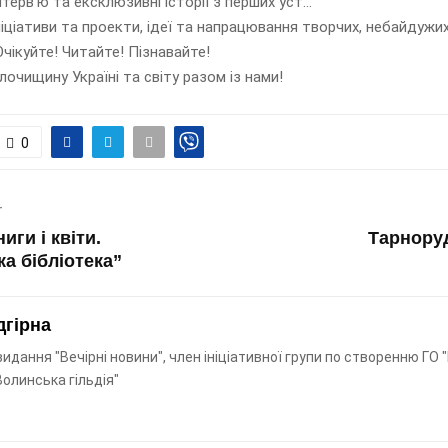
нтерв’ю та ексклюзивні історії з перших уст…
ніціативи та проекти, ідеї та напрацювання творчих, небайдужих
Очікуйте! Читайте! Пізнавайте!
лочищину Україні та світу разом із нами!
0
T
иги і квіти.
Тарнору
ка бібліотека”
дгірна
идання "Вечірні новини", член ініціативної групи по створенню ГО 
олинська гільдія"