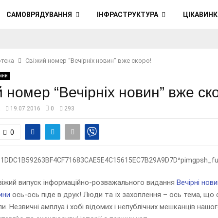
САМОВРЯДУВАННЯ
ІНФРАСТРУКТУРА
ЦІКАВИНК
отека
Свіжий номер “Вечірніх новин” вже скоро!
ини
 номер “Вечірніх новин” вже ск
а
19.07.2016
0
293
0
віжий випуск інформаційно-розважального видання
Вечірні нов
ини
ось-ось піде в друк! Люди та їх захоплення – ось тема, що 
и. Незвичні амплуа і хобі відомих і непублічних мешканців нашог