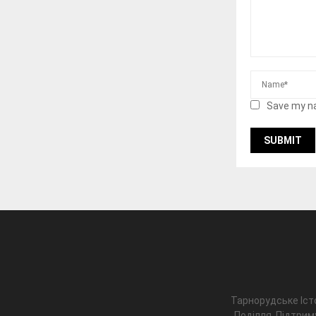
Save my na
Тарнорудське Іст
Поділля. Підтрим