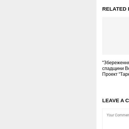
RELATED 
“Збереження
спадщини В
Проект “Тар
LEAVE A 