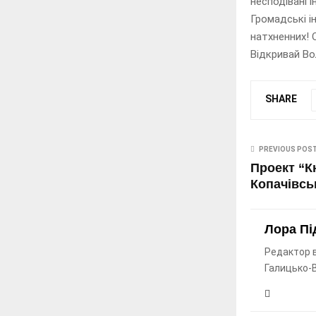
несподівані і
Громадські і
натхненних! 
Відкривай Во
SHARE
PREVIOUS POS
Проект “Кн
Копачівсь
Лора Пі
Редактор в
Галицько-В