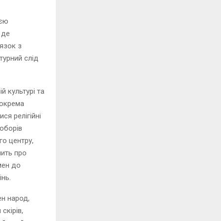
ією
 де
’язок з
турний слід
й культурі та
зокрема
ся релігійні
доборів
о центру,
чить про
мен до
інь.
ен народ,
скірів,