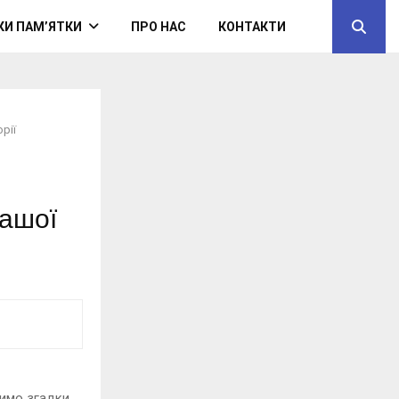
КИ ПАМ’ЯТКИ
ПРО НАС
КОНТАКТИ
орії
нашої
димо згадки