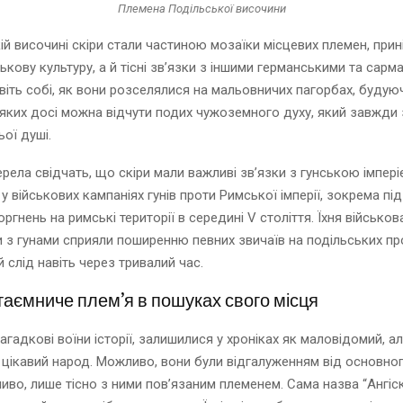
Племена Подільської височини
ій височині скіри стали частиною мозаїки місцевих племен, при
ськову культуру, а й тісні зв’язки з іншими германськими та сар
віть собі, як вони розселялися на мальовничих пагорбах, будую
 яких досі можна відчути подих чужоземного духу, який завжди
ої душі.
ерела свідчать, що скіри мали важливі зв’язки з гунською імпері
у військових кампаніях гунів проти Римської імперії, зокрема під
ргнень на римські території в середині V століття. Їхня військова
ти з гунами сприяли поширенню певних звичаїв на подільських п
 слід навіть через тривалий час.
: таємниче плем’я в пошуках свого місця
 загадкові воїни історії, залишилися у хроніках як маловідомий, а
цікавий народ. Можливо, вони були відгалуженням від основног
ливо, лише тісно з ними пов’язаним племенем. Сама назва “Ангіс