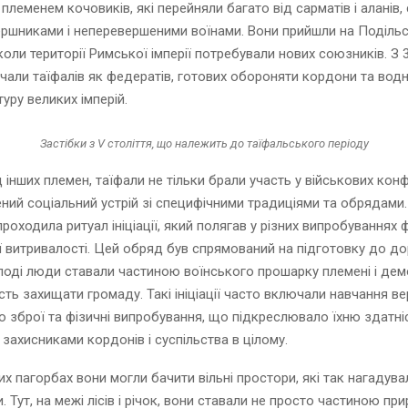
племенем кочовиків, які перейняли багато від сарматів і аланів,
ршниками і неперевершеними воїнами. Вони прийшли на Поділь
, коли території Римської імперії потребували нових союзників. З 
чали таїфалів як федератів, готових обороняти кордони та вод
уру великих імперій.
Застібки з V століття, що належить до таїфальського періоду
д інших племен, таїфали не тільки брали участь у військових конф
ний соціальний устрій зі специфічними традиціями та обрядами
роходила ритуал ініціації, який полягав у різних випробуваннях ф
ї витривалості. Цей обряд був спрямований на підготовку до д
лоді люди ставали частиною воїнського прошарку племені і де
ть захищати громаду. Такі ініціації часто включали навчання вер
 зброї та фізичні випробування, що підкреслювало їхню здатні
захисниками кордонів і суспільства в цілому.
х пагорбах вони могли бачити вільні простори, які так нагадувал
. Тут, на межі лісів і річок, вони ставали не просто частиною прир