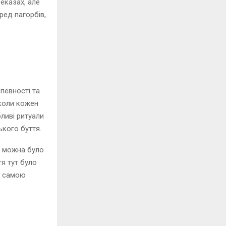
реказах, але
ред пагорбів,
епевності та
 коли кожен
бливі ритуали
ького буття.
е можна було
тя тут було
з самою