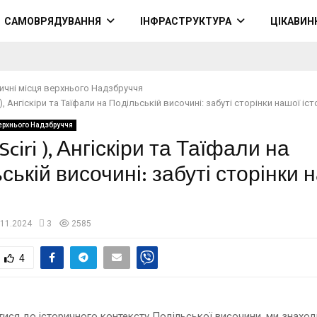
САМОВРЯДУВАННЯ
ІНФРАСТРУКТУРА
ЦІКАВИН
ичні місця верхнього Надзбруччя
i ), Ангіскіри та Таїфали на Подільській височині: забуті сторінки нашої іст
верхнього Надзбруччя
Sciri ), Ангіскіри та Таїфали на
ській височині: забуті сторінки 
.11.2024
3
2585
4
ися до історичного контексту Подільської височини, ми знахо