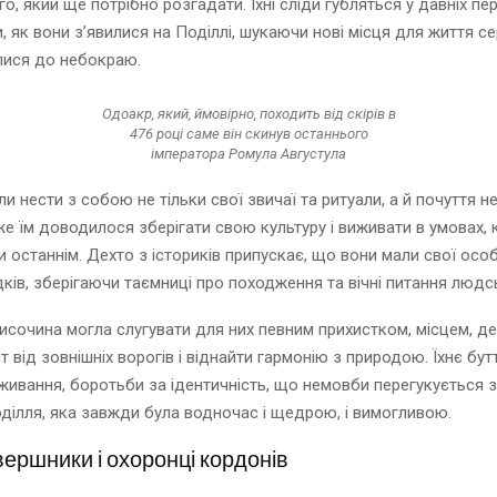
, який ще потрібно розгадати. Їхні сліди губляться у давніх пе
, як вони з’явилися на Поділлі, шукаючи нові місця для життя се
лися до небокраю.
Одоакр, який, ймовірно, походить від скірів в
476 році саме він скинув останнього
імператора Ромула Августула
ли нести з собою не тільки свої звичаї та ритуали, а й почуття н
е їм доводилося зберігати свою культуру і виживати в умовах,
и останнім. Дехто з істориків припускає, що вони мали свої осо
дків, зберігаючи таємниці про походження та вічні питання людс
исочина могла слугувати для них певним прихистком, місцем, д
т від зовнішніх ворогів і віднайти гармонію з природою. Їхнє бут
ивання, боротьби за ідентичність, що немовби перегукується 
ілля, яка завжди була водночас і щедрою, і вимогливою.
вершники і охоронці кордонів