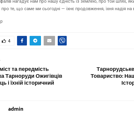
таїфалів нагадує нам про нашу єдність із землею, про той шлях, я
і про те, що саме ми сьогодні — їхнє продовження, їхня надія на в
ер
4
T
міст та передмість
Тарнорудське
а Тарноруди Ожигівців
Товариство: Наш
ць і їхній історичний
Істо
admin