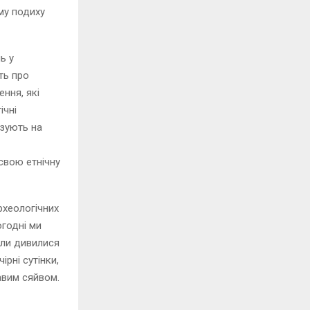
му подиху
ь у
ть про
ення, які
ічні
азують на
свою етнічну
рхеологічних
огодні ми
оли дивилися
ірні сутінки,
авим сяйвом.