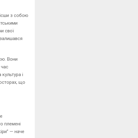
нісши з собою
матськими
чи свої
 залишався
єю. Вони
 час
 культура і
росторах, що
ле
о племені
кіри” — наче