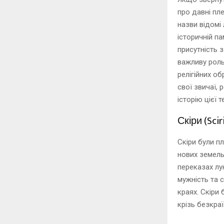
про давні пле
назви відомі 
історичній па
присутність 
важливу роль
релігійних о
свої звичаї, 
історію цієї т
Скіри (Sci
Скіри були п
нових земель
переказах лун
мужність та с
краях. Скіри 
крізь безкраї