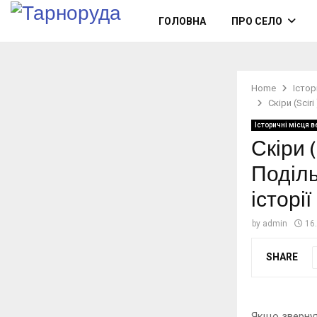
ГОЛОВНА
ПРО СЕЛО
Home
Істор
Скіри (Scir
Історичні місця 
Скіри (
Поділь
історії
by
admin
16
SHARE
Якщо звернут