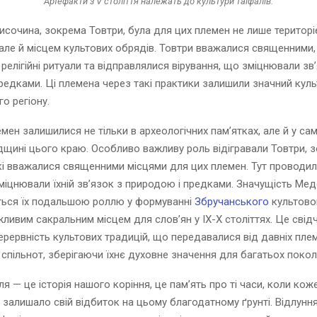
Артефакти з V століття належать до культури таїфалів.
исочина, зокрема Товтри, була для цих племен не лише територ
але й місцем культових обрядів. Товтри вважалися священними,
релігійні ритуали та відправлялися вірування, що зміцнювали зв
редками. Ці племена через такі практики залишили значний куль
го регіону.
мен залишилися не тільки в археологічних пам’ятках, але й у самі
дщині цього краю. Особливо важливу роль відігравали Товтри, 
які вважалися священними місцями для цих племен. Тут проводили
зміцнювали їхній зв’язок з природою і предками. Значущість Ме
ться їх подальшою роллю у формуванні
Збручанського
культовог
жливим сакральним місцем для слов’ян у IX-X століттях. Це свід
еперервність культових традицій, що передавалися від давніх пле
 спільнот, зберігаючи їхнє духовне значення для багатьох покол
ля — це історія нашого коріння, це пам’ять про ті часи, коли кож
 залишало свій відбиток на цьому благодатному ґрунті. Відлуння 