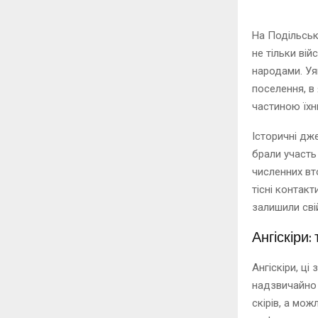
На Подільськ
не тільки вій
народами. Уя
поселення, в
частиною їхнь
Історичні дж
брали участь 
численних вто
тісні контак
залишили свій
Ангіскіри
Ангіскіри, ці
надзвичайно 
скірів, а мож