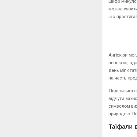
шифр минулого
можна уявити
що простяга
Ангіскіри мог
непокою, адж
день міг стат
на честь пре
Подільська в
відчути захис
символом виж
природою Под
Таїфали: 