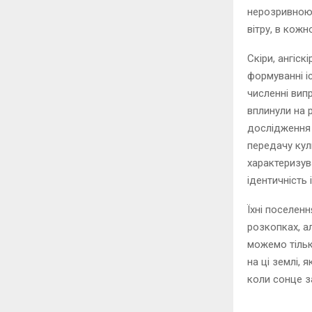
нерозривною 
вітру, в кожн
Скіри, ангіск
формуванні і
численні випр
вплинули на р
дослідження 
передачу куль
характеризув
ідентичність 
Їхні поселен
розкопках, а
можемо тільк
на ці землі, 
коли сонце з