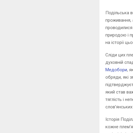
Подільська в
проживання, 
проводилися 
природою і п
на історії цьо
Сліди цих пле
духовній спа
Медобори
, 
обряди, які 
підтверджує
який став ва
тяглість і н
слов’янських
Історія Поділ
кожне плем’я