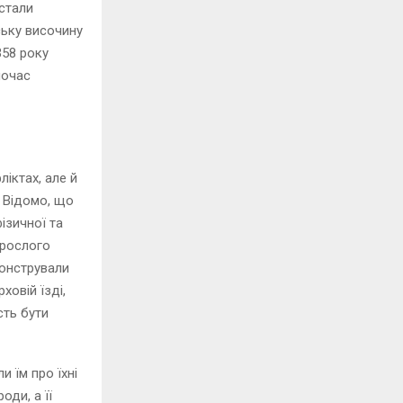
 стали
ську височину
358 року
ночас
ліктах, але й
. Відомо, що
ізичної та
орослого
монстрували
ховій їзді,
сть бути
и їм про їхні
оди, а її