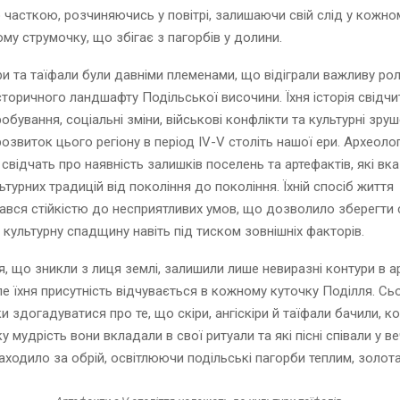
часткою, розчиняючись у повітрі, залишаючи свій слід у кожно
ому струмочку, що збігає з пагорбів у долини.
іри та таїфали були давніми племенами, що відіграли важливу рол
сторичного ландшафту Подільської височини. Їхня історія свідчи
обування, соціальні зміни, військові конфлікти та культурні зруш
озвиток цього регіону в період IV-V століть нашої ери. Археолог
свідчать про наявність залишків поселень та артефактів, які вк
турних традицій від покоління до покоління. Їхній спосіб життя
ався стійкістю до несприятливих умов, що дозволило зберегти 
і культурну спадщину навіть під тиском зовнішніх факторів.
ня, що зникли з лиця землі, залишили лише невиразні контури в а
ле їхня присутність відчувається в кожному куточку Поділля. Сь
и здогадуватися про те, що скіри, ангіскіри й таїфали бачили, к
яку мудрість вони вкладали в свої ритуали та які пісні співали у веч
аходило за обрій, освітлюючи подільські пагорби теплим, золот