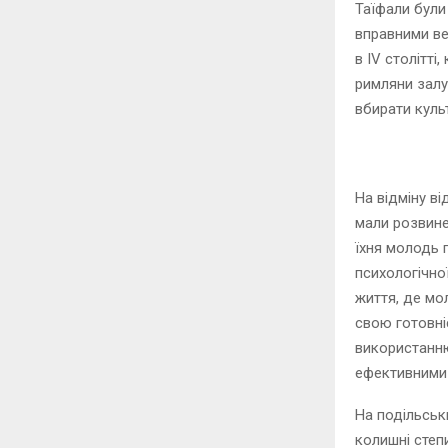
Таїфали були 
вправними ве
в IV столітті
римляни залу
вбирати культ
На відміну ві
мали розвине
їхня молодь п
психологічно
життя, де мо
свою готовніс
використанню
ефективними 
На подільськи
колишні степи