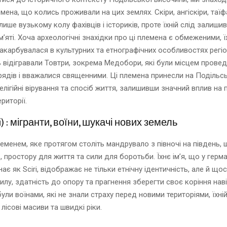
мена, що колись проживали на цих землях. Скіри, ангіскіри, таїф
лише вузькому колу фахівців і істориків, проте їхній слід залиши
м’яті. Хоча археологічні знахідки про ці племена є обмеженими, ї
закарбувалася в культурних та етнографічних особливостях регі
 відігравали Товтри, зокрема Медобори, які були місцем прове
брядів і вважалися священними. Ці племена принесли на Подільс
релігійні вірування та спосіб життя, залишивши значний вплив на
ериторії.
ri) : мігранти, воїни, шукачі нових земель
леменем, яке протягом століть мандрувало з півночі на південь,
, простору для життя та сили для боротьби. Їхнє ім’я, що у герм
ає як Sciri, відображає не тільки етнічну ідентичність, але й що
илу, здатність до опору та прагнення зберегти своє коріння наві
були воїнами, які не знали страху перед новими територіями, їхн
 лісові масиви та швидкі ріки.