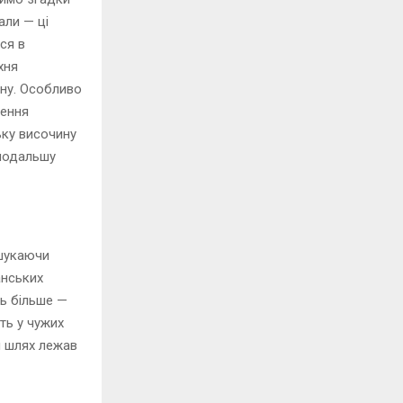
али — ці
вся в
хня
ону. Особливо
дення
ьку височину
 подальшу
 шукаючи
анських
сь більше —
ть у чужих
ій шлях лежав