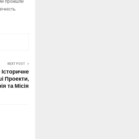
кий пройшли
ічність.
NEXT POST
 Історичне
і Проекти,
рія та Місія