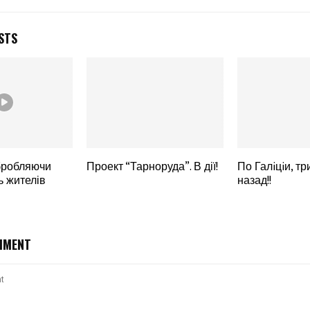
STS
робляючи
Проект “Тарноруда”. В дії!
По Галiцiи, тр
ь жителів
назад!!
MMENT