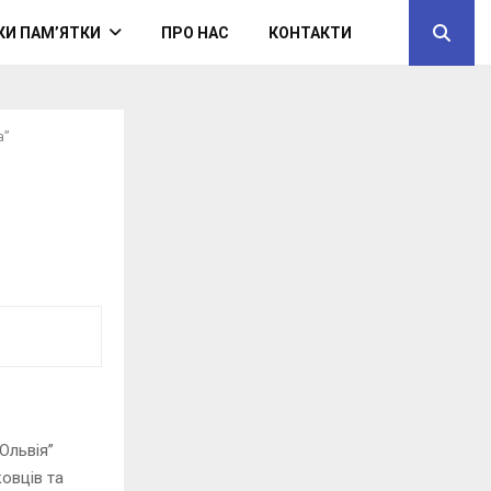
КИ ПАМ’ЯТКИ
ПРО НАС
КОНТАКТИ
а”
Ольвія”
ковців та