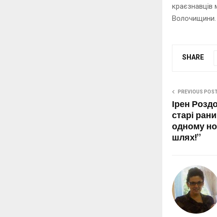
краєзнавців 
Волочищини. 
SHARE
PREVIOUS POS
Ірен Розд
старі рани
одному нов
шлях!”