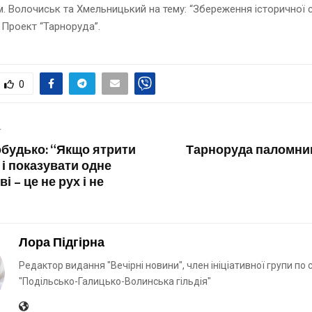
м. Волочиськ та Хмельницький на тему: “Збереження історичної
Проект “Тарноруда”.
0
T
обудько: “Якщо ятрити
Тарноруда паломниц
 і показувати одне
і – це не рух і не
Лора Підгірна
Редактор видання "Вечірні новини", член ініціативної групи по
"Подільсько-Галицько-Волинська гільдія"