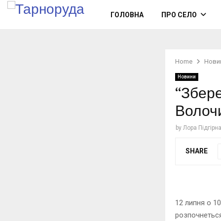
ГОЛОВНА
ПРО СЕЛО
Home
Нови
Новини
“Збер
Волоч
by
Лора Підгірн
SHARE
12 липня о 1
розпочнеться 