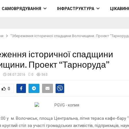
САМОВРЯДУВАННЯ
ІНФРАСТРУКТУРА
ЦІКАВИН
ни
“Збереження історичної спадщини Волочищини. Проект “Тарноруд
еження історичної спадщини
ищини. Проект “Тарноруда”
а
08.07.2016
0
563
0
0:00 у м. Волочиськ, площа Центральна, літня тераса кафе-бару “
круглий стіл за участі громадських активістів, підприємців, нау