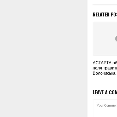
RELATED PO
АСТАРТА об
поля травит
Волочиська.
LEAVE A CO