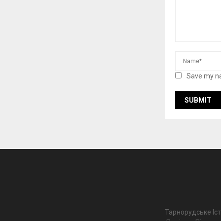
Save my na
Тарнорудське Іс