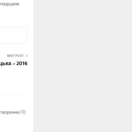
 спадщини
NEXT POST
ька – 2016
 створенню ГО