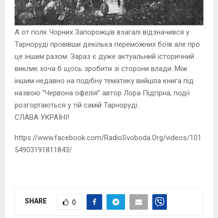
А от полк Чорних Запорожців взагалі відзначився у
Тарноруді провівши декілька переможних боїв але про
це іншим разом. Зараз є дуже актуальний історичний
виклик хоча б щось зробити зі сторони влади. Між
іншим недавно на подібну тематику вийшла книга під
назвою “Червона офелія” автор Лора Підгірна, події
розгортаються у тій самій Тарноруді.
СЛАВА УКРАЇНІ!
https://www.facebook.com/RadioSvoboda.Org/videos/101
54903191811843/
SHARE
0