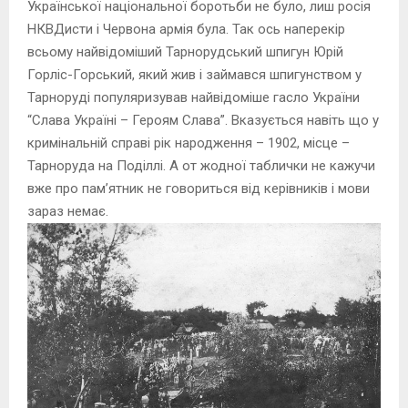
Української національної боротьби не було, лиш росія
НКВДисти і Червона армія була. Так ось наперекір
всьому найвідоміший Тарнорудський шпигун Юрій
Горліс-Горський, який жив і за
ймався шпигунством у
Тарноруді популяризував найвідоміше гасло України
“Слава Україні – Героям Слава”. Вказується навіть що у
кримінальній справі рік народження – 1902, місце –
Тарноруда на Поділлі. А от жодної таблички не кажучи
вже про пам’ятник не говориться від керівників і мови
зараз немає.