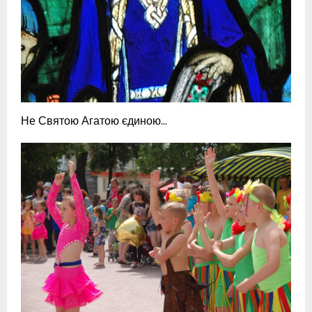
Не Святою Агатою єдиною…