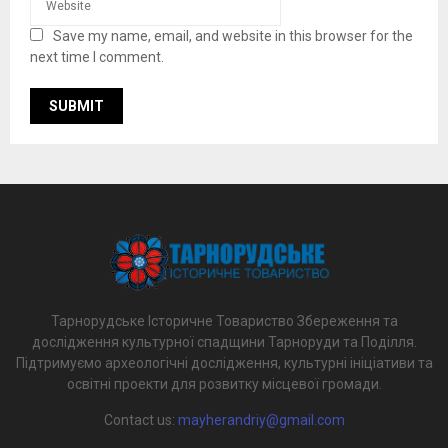
Save my name, email, and website in this browser for the
next time I comment.
Тарнорудське Історичне Товариство Збереження та
дослідження культурної спадщини Тарноруди та Поділля.
Підтримуємо археологічні дослідження, культурні ініціативи та
освітні проекти для розвитку місцевої громади.
Contact us:
mayherandriy@gmail.com