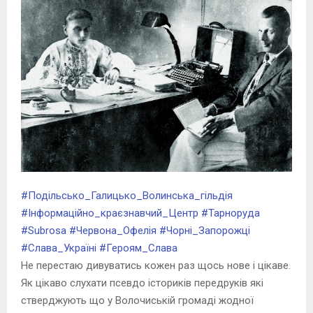
#
Подільсько_Галицько_Волинська_гільдія
#
Інформаційно_краєзнавчий_Центр
#
Тарноруда
#
Subrosa
#
Червона_Офелія
#
Чорні_Запорожці
#
Слава_Україні
#
Героям_Слава
Не перестаю дивуватись кожен раз щось нове і цікаве.
Як цікаво слухати псевдо істориків передруків які
стверджують що у Волочиській громаді жодної