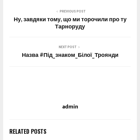
PREVIOUS POST
Ну, завдяки тому, що ми торочили про ту
Тарноруду
NEXT POST
Назва #Під_знаком_Білої_Троянди
admin
RELATED POSTS