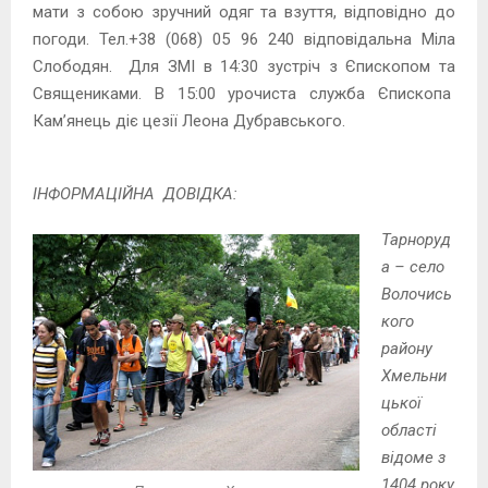
мати з собою зручний одяг та взуття, відповідно до
погоди. Тел.+38 (068) 05 96 240 відповідальна Міла
Слободян. Для ЗМІ в 14:30 зустріч з Єпископом та
Священиками. В 15:00 урочиста служба Єпископа
Кам’янець діє цезії Леона Дубравського.
ІНФОРМАЦІЙНА ДОВІДКА:
Тарноруд
а – село
Волочись
кого
району
Хмельни
цької
області
відоме з
1404 року