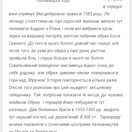
Паломницька Хода
в середні
віки отримує Магдебурзьке право в 1583 році. По
легенді
століттями на горі порослій тереном, випало тут
полювати Андрію з Ріпни, і коли він вибрався крізь
терен на вершину пагорба, раптом побачив образ Ісуса
Сумного. До того в нього боліло довгий час серце, але
після того, як узяв він образ у свої руки, раптом
пройшла біль, і серце більше в нього не боліло.
Схвильований знахідкою мисливець відніс ікону до
себе додому, але образ дивним чином повернувся в
гори над Збручем. Історія повторюється кілька разів.
Опісля того розказав про цей інцидент місцевому
священику. Той попросив показати те місце, де чоловік
знайшов Образ, і порадив йому побудувати тут
каплицю. Два безіменні брати в 1355-1365 рр. зводять
тут перший костел, ще дерев’яний. В ХІХ ст.. Тарноруду
можна порівняти з сучасними центрами паломництва
як Почаїв та Зарваниця.