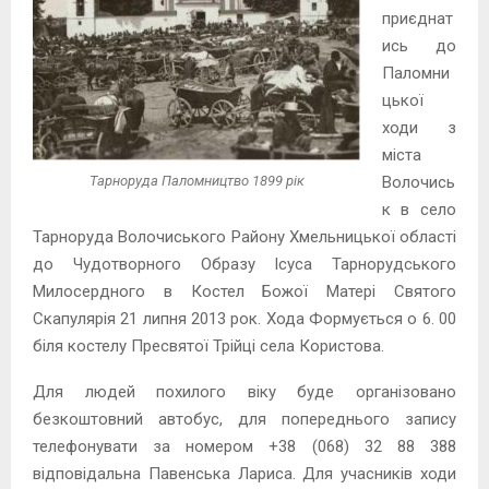
приєднат
ись до
Паломни
цької
ходи з
міста
Тарноруда Паломництво 1899 рік
Волочись
к в село
Тарноруда Волочиського Району Хмельницької області
до Чудотворного Образу Ісуса Тарнорудського
Милосердного в Костел Божої Матері Святого
Скапулярія 21 липня 2013 рок. Хода Формується о 6. 00
біля костелу Пресвятої Трійці села Користова.
Для людей похилого віку буде організовано
безкоштовний автобус, для попереднього запису
телефонувати за номером +38 (068) 32 88 388
відповідальна Павенська Лариса. Для учасників ходи