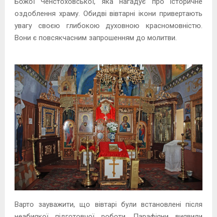
Божої Ченстоховської, яка нагадує про історичне
оздоблення храму. Обидві вівтарні ікони привертають
увагу своєю глибокою духовною красномовністю.
Вони є повсякчасним запрошенням до молитви.
Варто зауважити, що вівтарі були встановлені після
неабиякої підготовчої роботи. Парафіяни виявили