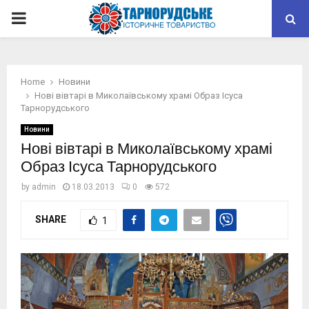
PRIMARY
MENU
Home
Новини
Нові вівтарі в Миколаївському храмі Образ Ісуса
Тарнорудського
Новини
Нові вівтарі в Миколаївському храмі
Образ Ісуса Тарнорудського
by
admin
18.03.2013
0
572
SHARE
1