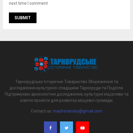
next time I comment.
Тарнорудське Історичне Товариство Збереження та
дослідження культурної спадщини Тарноруди та Поділля.
Підтримуємо археологічні дослідження, культурні ініціативи та
освітні проекти для розвитку місцевої громади.
Contact us:
mayherandriy@gmail.com