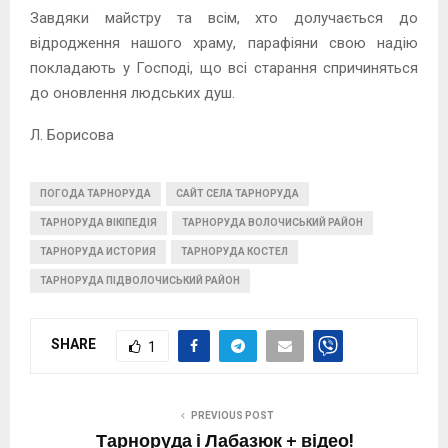
Завдяки майстру та всім, хто долучається до
відродження нашого храму, парафіяни свою надію
покладають у Господі, що всі старання спричиняться
до оновлення людських душ.
Л. Борисова
ПОГОДА ТАРНОРУДА
САЙТ СЕЛА ТАРНОРУДА
ТАРНОРУДА ВІКІПЕДІЯ
ТАРНОРУДА ВОЛОЧИСЬКИЙ РАЙОН
ТАРНОРУДА ИСТОРИЯ
ТАРНОРУДА КОСТЕЛ
ТАРНОРУДА ПІДВОЛОЧИСЬКИЙ РАЙОН
SHARE
1
PREVIOUS POST
Тарноруда і Лабазюк + відео!