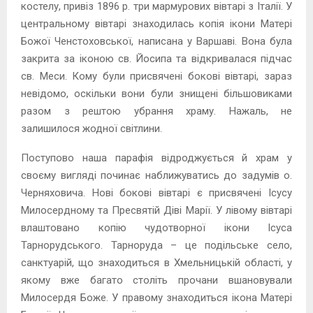
костелу, привіз 1896 р. три мармурових вівтарі з Італії. У
центральному вівтарі знаходилась копія ікони Матері
Божої Ченстоховської, написана у Варшаві. Вона була
закрита за іконою св. Йосипа та відкривалася підчас
св. Меси. Кому були присвячені бокові вівтарі, зараз
невідомо, оскільки вони були знищені більшовиками
разом з рештою убрання храму. Нажаль, не
залишилося жодної світлини.
Поступово наша парафія відроджується й храм у
своєму вигляді починає наближуватись до задумів о.
Черняховича. Нові бокові вівтарі є присвячені Ісусу
Милосердному та Пресвятій Діві Марії. У лівому вівтарі
влаштовано копію чудотворної ікони Ісуса
Тарнорудського. Тарноруда – це подільське село,
санктуарій, що знаходиться в Хмельницькій області, у
якому вже багато століть прочани вшановували
Милосердя Боже. У правому знаходиться ікона Матері