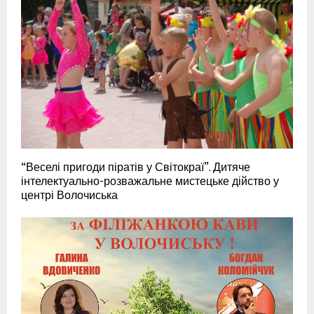
“Веселі пригоди піратів у Світокраї”. Дитяче
інтелектуально-розважальне мистецьке дійство у
центрі Волочиська