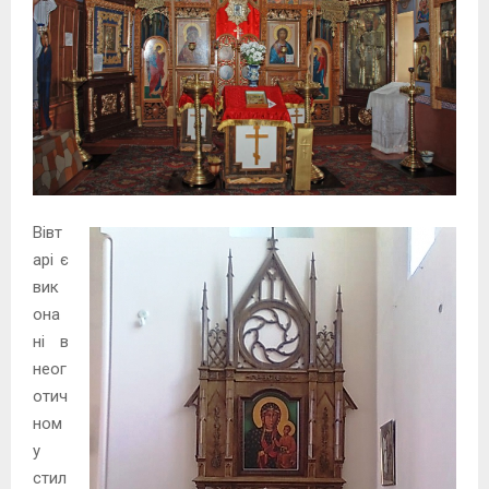
Вівт
арі є
вик
она
ні в
неог
отич
ном
у
стил