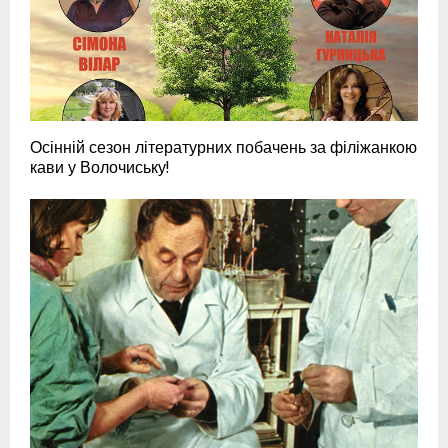
Осінній сезон літературних побачень за філіжанкою
кави у Волочиську!