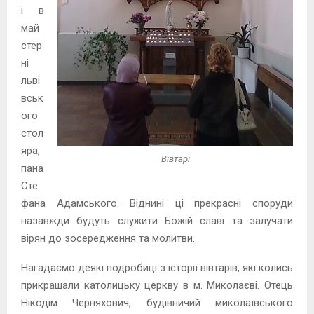
і в
май
стер
ні
льві
вськ
ого
стол
яра,
Вівтарі
пана
Сте
фана Адамського. Віднині ці прекрасні споруди
назавжди будуть служити Божій славі та залучати
вірян до зосередження та молитви.
Нагадаємо деякі подробиці з історії вівтарів, які колись
прикрашали католицьку церкву в м. Миколаєві. Отець
Нікодім Черняхович, будівничий миколаївського