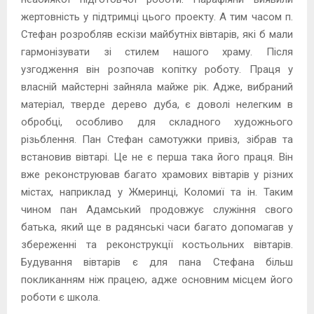
жертовність у підтримці цього проекту. А тим часом п.
Стефан розробляв ескізи майбутніх вівтарів, які б мали
гармонізувати зі стилем нашого храму. Після
узгодження він розпочав копітку роботу. Праця у
власній майстерні зайняла майже рік. Адже, вибраний
матеріал, тверде дерево дуба, є доволі нелегким в
обробці, особливо для складного художнього
різьблення. Пан Стефан самотужки привіз, зібрав та
встановив вівтарі. Це не є перша така його праця. Він
вже реконструював багато храмових вівтарів у різних
містах, наприклад у Жмеринці, Коломиї та ін. Таким
чином пан Адамський продовжує служіння свого
батька, який ще в радянські часи багато допомагав у
збереженні та реконструкції костьольних вівтарів.
Будування вівтарів є для пана Стефана більш
покликанням ніж працею, адже основним місцем його
роботи є школа.