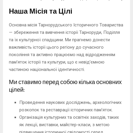
Наша Місія та Цілі
Основна місія Тарнорудського Історичного Товариства
— збереження та вивчення історії Тарноруди, Поділля
та їх культурної спадщини. Ми прагнемо донести
важливість історії цього регіону до сучасного
покоління та активно працюємо над відродженням
пам’яток історії та культури, що є невід’ємною
частиною національної ідентичності.
Ми ставимо перед собою кілька основних
цілей:
Проведення наукових досліджень, археологічних
розкопок та реставрації історичних пам’яток.
Організація культурних та освітніх заходів, таких
як лекції, виставки, майстер-класи, з метою
підвищення історичної свідомості серед