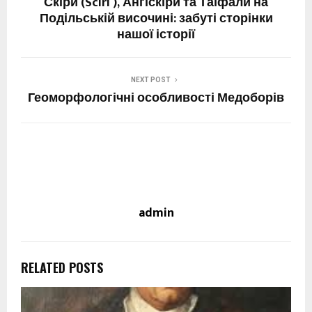
Скіри (Sciri ), Ангіскіри та Таїфали на
Подільській височині: забуті сторінки
нашої історії
NEXT POST
Геоморфологічні особливості Медоборів
admin
RELATED POSTS