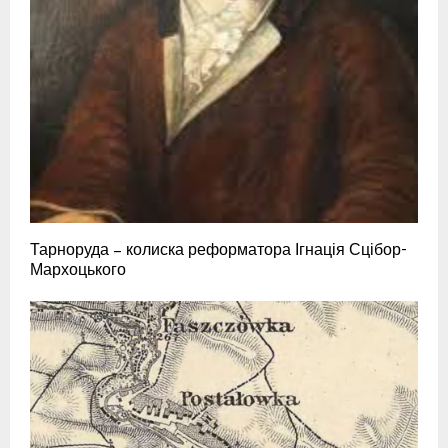
Тарноруда – колиска реформатора Ігнація Сцібор-
Мархоцького