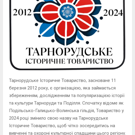
Тарнорудське Історичне Товариство, засноване 11
березня 2012 року, є організацією, яка займається
збереженням, дослідженням та популяризацією історії
та культури Тарноруди та Поділля. Спочатку відоме як
Подільсько-Галицько-Волинська гільдія, Товариство у
2024 році змінило свою назву на Тарнорудське
Історичне Товариство, щоб чітко зосередитись на
вивченні та охороні культурної спадщини цього регіону.