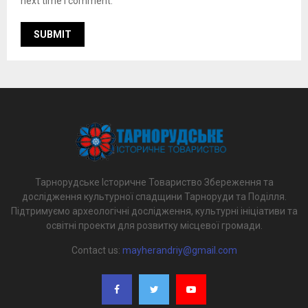
next time I comment.
Тарнорудське Історичне Товариство Збереження та
дослідження культурної спадщини Тарноруди та Поділля.
Підтримуємо археологічні дослідження, культурні ініціативи та
освітні проекти для розвитку місцевої громади.
Contact us:
mayherandriy@gmail.com