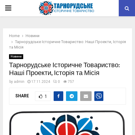
PRIMARY
MENU
Home
Новини
Тарнорудське Історичне Товариство: Наші Проекти, Історія
та Місія
Новини
Тарнорудське Історичне Товариство:
Наші Проекти, Історія та Місія
by
admin
17.11.2024
0
757
SHARE
1