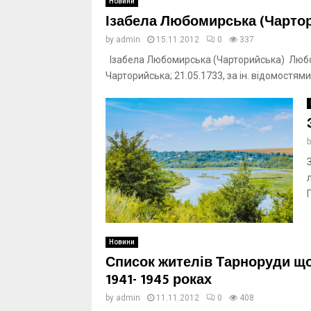
Новини
Ізабела Любомирська (Чарто
by
admin
15.11.2012
0
337
Ізабела Любомирська (Чарторийська) Любо
Чарторийська; 21.05.1733, за ін. відомостями
Новини
Список жителів Тарноруди що 
1941- 1945 роках
by
admin
11.11.2012
0
408