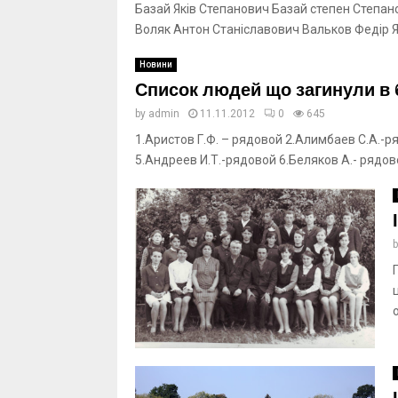
Базай Яків Степанович Базай степен Степа
Воляк Антон Станіславович Вальков Федір Я
Новини
Список людей що загинули в 
by
admin
11.11.2012
0
645
1.Аристов Г.Ф. – рядовой 2.Алимбаев С.А.-р
5.Андреев И.Т.-рядовой 6.Беляков А.- рядово