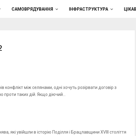
САМОВРЯДУВАННЯ
ІНФРАСТРУКТУРА
ЦІКА
2
в конфлікт між селянами, одні хочуть розірвати договір з
о проти таких дій. Якщо діючий...
а, які увійшли в історію Поділля і Брацлавщини XVIII століття