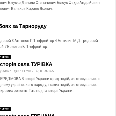
нович Бжуско Данило Степанович Білоус Федір Андрійович
кович Вальков Кирило Якович...
боях за Тарноруду
ядовой 3.Антонов Г.П.-ефрейтор 4.Антилин М.Д.- рядовой
й 7.Болотов В.П.-ефрейтор...
Новини
Історія села ТУРІВКА
by
admin
07.11.2012
0
365
ПЕРЕДМОВА В історії України є ряд подій, які стосувались в
цілому українського народу, і таких подій, які стосувались
окремих регіонів. Такі події з історії України...
Новини