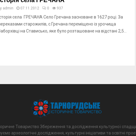
Історія села ГРЕЧАНА
by
admin
07.11.2012
0
937
Історія села ГРЕЧАНА Село Гречана засноване в 1627 році. За
переказами старожилів, с.Гречана переміщено із урочища
Заборхівці на Стависько, яке було розташоване на відстані 2,5...
торичне Товариство Збереження та дослідження культурної спадщ
уємо археологічні дослідження, культурні ініціативи та освітні про