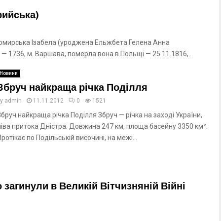
рийська)
мирська Ізабела (уроджена Ельжбета Гелена Анна
 — 1736, м. Варшава, померла вона в Польщі — 25.11.1816,...
Новини
Збруч найкраща річка Поділля
by
admin
11.11.2012
0
1521
Збруч найкраща річка Поділля Збруч — річка на заході України,
ліва притока Дністра. Довжина 247 км, площа басейну 3350 км².
Протікає по Подільській височині, на межі...
загинули в Великій Вітчизняній Війні