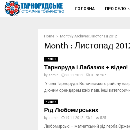
ГОЛОВНА
ПРО СЕЛО
Home
Monthly Archives: Листопад 2012
Month : Листопад 201
Новини
Тарноруда і Лабазюк + відео!
by
admin
23.11.2012
0
267
У селі Тарноруда, Волочиського району назрі
діючим орендарем їхніх паїв, інші категоричн
Новини
Рід Любомирських
by
admin
19.11.2012
1
525
Любомирські — магнатський рід герба Срженяв