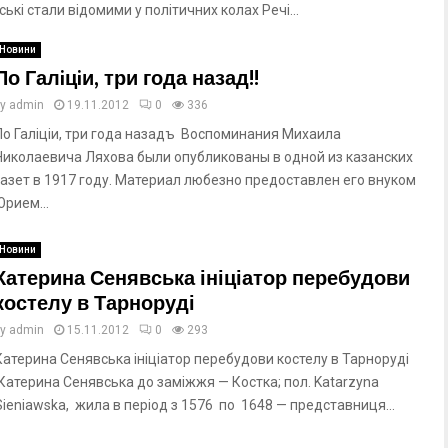
і стали відомими у політичних колах Речі...
Новини
По Галiцiи, три года назад!!
by
admin
19.11.2012
0
336
По Галiцiи, три года назадъ Воспоминания Михаила
Николаевича Ляхова были опубликованы в одной из казанских
газет в 1917 году. Материал любезно предоставлен его внуком
Юрием...
Новини
Катерина Сенявська ініціатор перебудови
костелу в Тарноруді
by
admin
15.11.2012
0
293
Катерина Сенявська ініціатор перебудови костелу в Тарноруді
Катерина Сенявська до заміжжя — Костка; пол. Katarzyna
Sieniawska, жила в період з 1576 по 1648 — представниця...